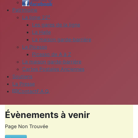
Patrimoine
La ligne 22²
Les gares de la ligne
La Halle
La maison garde-barrière
Le Picasso
Picasso de A à Z
La maison garde-barrière
Cartes Postales Anciennes
Soutiens
La Presse
Contact
F.A.Q.
Évènements à venir
Page Non Trouvée