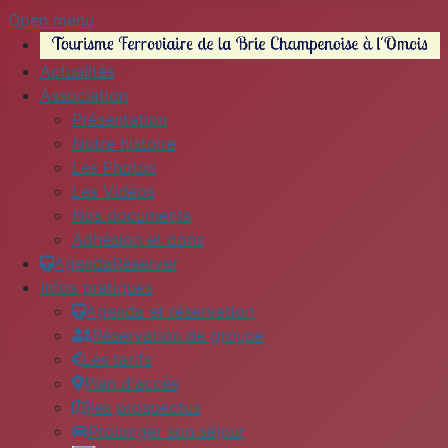
Open menu
Actualités
Association
Présentation
Notre histoire
Les Photos
Les Vidéos
Nos documents
Adhésion et dons
Agenda
Réserver
Infos pratiques
Agenda et réservation
Réservation de groupe
Les tarifs
Plan d'accès
les prospectus
Prolonger son séjour