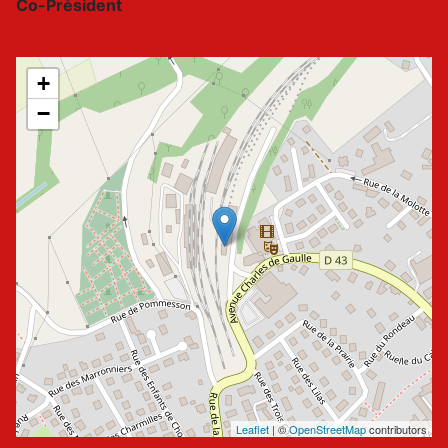
Co-Président
+
−
Leaflet
| ©
OpenStreetMap
contributors