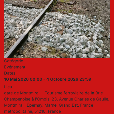
Catégorie
Evénement
Dates
10 Mai 2026
00:00
-
4 Octobre 2026
23:59
Lieu
gare de Montmirail - Tourisme ferroviaire de la Brie
Champenoise à l'Omois, 23, Avenue Charles de Gaulle,
Montmirail, Épernay, Marne, Grand Est, France
métropolitaine, 51210, France