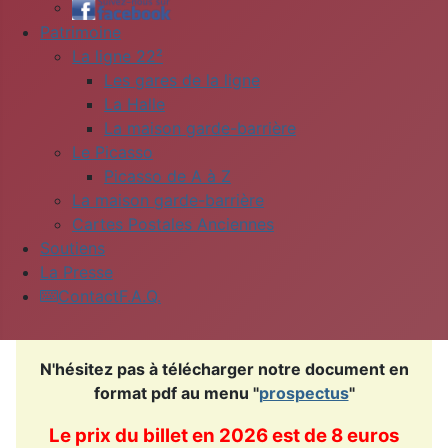
Patrimoine
La ligne 22²
Les gares de la ligne
La Halle
La maison garde-barrière
Le Picasso
Picasso de A à Z
La maison garde-barrière
Cartes Postales Anciennes
Soutiens
La Presse
Contact
F.A.Q.
N'hésitez pas à télécharger notre document en
format pdf au menu "
prospectus
"
Le prix du billet en 2026 est de 8 euros