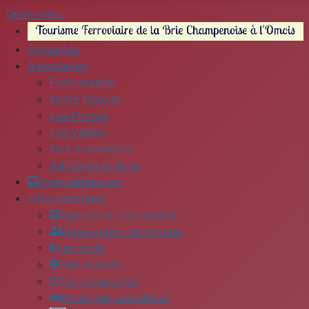
Open menu
Actualités
Association
Présentation
Notre histoire
Les Photos
Les Vidéos
Nos documents
Adhésion et dons
Agenda
Réserver
Infos pratiques
Agenda et réservation
Réservation de groupe
Les tarifs
Plan d'accès
les prospectus
Prolonger son séjour