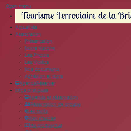
Open menu
Actualités
Association
Présentation
Notre histoire
Les Photos
Les Vidéos
Nos documents
Adhésion et dons
Agenda
Réserver
Infos pratiques
Agenda et réservation
Réservation de groupe
Les tarifs
Plan d'accès
les prospectus