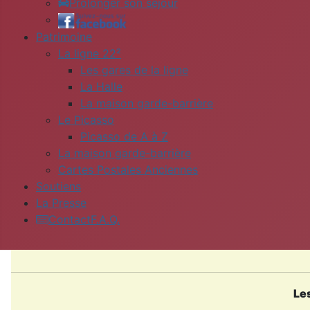
Prolonger son séjour
Patrimoine
La ligne 22²
Les gares de la ligne
La Halle
La maison garde-barrière
Le Picasso
Picasso de A à Z
La maison garde-barrière
Cartes Postales Anciennes
Soutiens
La Presse
Contact
F.A.Q.
Les